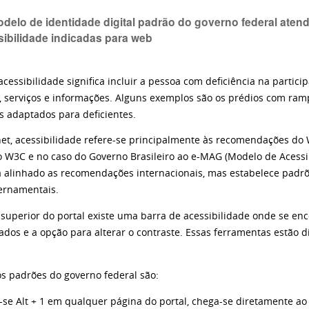
delo de identidade digital padrão do governo federal aten
sibilidade indicadas para web
cessibilidade significa incluir a pessoa com deficiência na partic
, serviços e informações. Alguns exemplos são os prédios com ram
s adaptados para deficientes.
net, acessibilidade refere-se principalmente às recomendações do 
o W3C e no caso do Governo Brasileiro ao e-MAG (Modelo de Acessib
 alinhado as recomendações internacionais, mas estabelece padr
vernamentais.
 superior do portal existe uma barra de acessibilidade onde se en
ados e a opção para alterar o contraste. Essas ferramentas estão 
os padrões do governo federal são:
-se Alt + 1 em qualquer página do portal, chega-se diretamente a