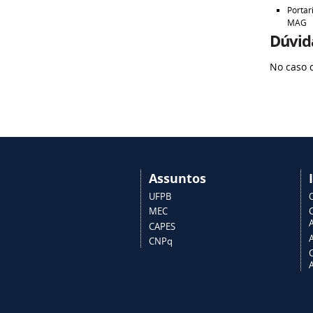
Portar
MAG
Dúvida
No caso 
Assuntos
UFPB
MEC
A
CAPES
CNPq