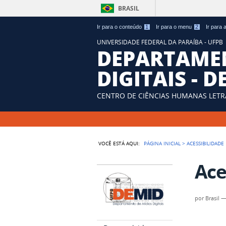
BRASIL
Ir para o conteúdo
1
Ir para o menu
2
Ir para
UNIVERSIDADE FEDERAL DA PARAÍBA - UFPB
DEPARTAMEN
DIGITAIS - 
CENTRO DE CIÊNCIAS HUMANAS LETRA
VOCÊ ESTÁ AQUI:
PÁGINA INICIAL
>
ACESSIBILIDADE
Ace
por
Brasil