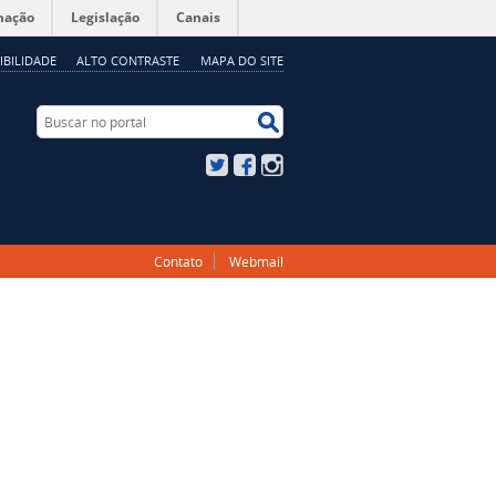
mação
Legislação
Canais
IBILIDADE
ALTO CONTRASTE
MAPA DO SITE
Buscar no portal
Buscar no portal
Twitter
Facebook
Instagram
Contato
Webmail