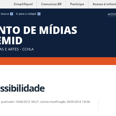
Simplifique!
Comunica BR
Participe
Acesso à infor
 a busca
3
Ir para o rodapé
4
ACESS
TO DE MÍDIAS
DEMID
S E ARTES - CCHLA
ssibilidade
—
publicado
19/06/2013 18h27,
última modificação
29/05/2018 13h36