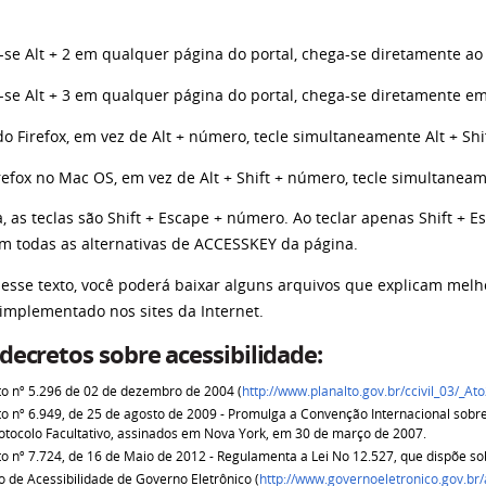
-se Alt + 2 em qualquer página do portal, chega-se diretamente ao 
-se Alt + 3 em qualquer página do portal, chega-se diretamente em
o Firefox, em vez de Alt + número, tecle simultaneamente Alt + Sh
efox no Mac OS, em vez de Alt + Shift + número, tecle simultaneam
 as teclas são Shift + Escape + número. Ao teclar apenas Shift + 
om todas as alternativas de ACCESSKEY da página.
 desse texto, você poderá baixar alguns arquivos que explicam melh
 implementado nos sites da Internet.
 decretos sobre acessibilidade:
o nº 5.296 de 02 de dezembro de 2004 (
http://www.planalto.gov.br/ccivil_03/_
o nº 6.949, de 25 de agosto de 2009 - Promulga a Convenção Internacional sobre
otocolo Facultativo, assinados em Nova York, em 30 de março de 2007.
o nº 7.724, de 16 de Maio de 2012 - Regulamenta a Lei No 12.527, que dispõe so
 de Acessibilidade de Governo Eletrônico (
http://www.governoeletronico.gov.br