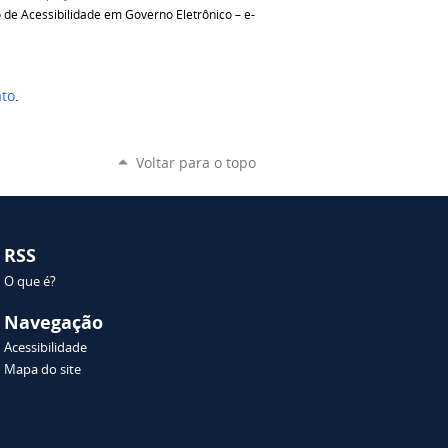
lo de Acessibilidade em Governo Eletrônico – e-
ato
.
Voltar para o topo
RSS
O que é?
Navegação
Acessibilidade
Mapa do site