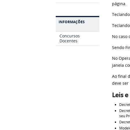
página.
Teclando
INFORMAÇÕES
Teclando
Concursos
No caso d
Docentes
Sendo Fir
No Opera,
janela c
Ao final
deve ser
Leis e
Decret
Decret
seu Pr
Decret
Modelo