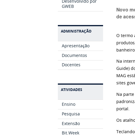
Desenvolvido por
GWEB
Novo mo
de aces
ADMINISTRAÇÃO
O termo a
produtos
Apresentação
banheiro
Documentos
Na inter
Docentes
Guide) d
MAG está
sites go
ATIVIDADES
Na parte
padroniz
Ensino
portal.
Pesquisa
Os atalh
Extensão
Teclando
Bit.Week