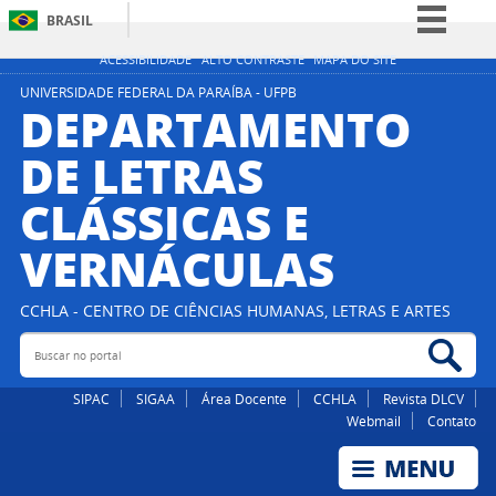
BRASIL
Simplifique!
ACESSIBILIDADE
ALTO CONTRASTE
MAPA DO SITE
Comunica BR
UNIVERSIDADE FEDERAL DA PARAÍBA - UFPB
DEPARTAMENTO
Participe
DE LETRAS
Acesso à informação
CLÁSSICAS E
Legislação
Canais
VERNÁCULAS
CCHLA - CENTRO DE CIÊNCIAS HUMANAS, LETRAS E ARTES
Buscar no portal
Bus
SIPAC
SIGAA
Área Docente
CCHLA
Revista DLCV
Webmail
Contato