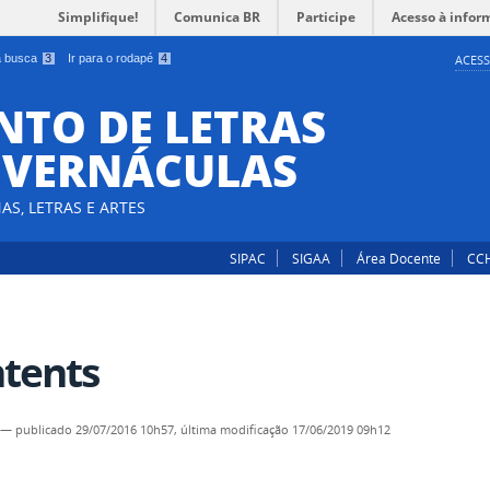
Simplifique!
Comunica BR
Participe
Acesso à infor
 a busca
3
Ir para o rodapé
4
ACESS
TO DE LETRAS
E VERNÁCULAS
AS, LETRAS E ARTES
SIPAC
SIGAA
Área Docente
CC
tents
—
publicado
29/07/2016 10h57,
última modificação
17/06/2019 09h12