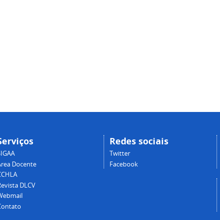
Serviços
Redes sociais
SIGAA
Twitter
Área Docente
Facebook
CCHLA
Revista DLCV
Webmail
Contato