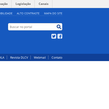
mação
Legislação
Canais
IBILIDADE
ALTO CONTRASTE
MAPA DO SITE
Buscar no portal
Buscar no portal
Twitter
Facebook
HLA
Revista DLCV
Webmail
Contato