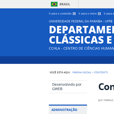
BRASIL
Ir para o conteúdo
1
Ir para o menu
2
Ir para
UNIVERSIDADE FEDERAL DA PARAÍBA - UFPB
DEPARTAMEN
CLÁSSICAS 
CCHLA - CENTRO DE CIÊNCIAS HUMAN
VOCÊ ESTÁ AQUI:
PÁGINA INICIAL
>
CONTENTS
Con
Desenvolvido por
GWEB
por
mateus
ADMINISTRAÇÃO