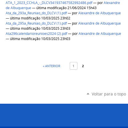
ATA_1_2023_CCHLA_-_DLCV341937467582992486.pdf
—
por
Alexandre
de Albuquerque
— última modificação 21/06/2024 15h43
Ata_da_293a_Reuniao_do_DLCV (1).pdf
—
por
Alexandre de Albuquerque
— última modificação 10/03/2025 23h02
Ata_da_295a_Reuniao_do_DLCV (1).pdf
—
por
Alexandre de Albuquerque
— última modificação 10/03/2025 23h03
Ata296calendarioreunioes2024 (2).pdf
—
por
Alexandre de Albuquerque
— última modificação 10/03/2025 23h03
« ANTERIOR
1
2
Voltar para o topo