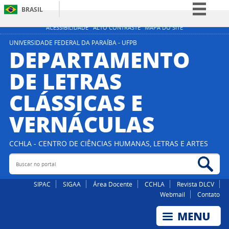
BRASIL
Simplifique!
ACESSIBILIDADE
ALTO CONTRASTE
MAPA DO SITE
Comunica BR
UNIVERSIDADE FEDERAL DA PARAÍBA - UFPB
DEPARTAMENTO
Participe
DE LETRAS
Acesso à informação
CLÁSSICAS E
Legislação
Canais
VERNÁCULAS
CCHLA - CENTRO DE CIÊNCIAS HUMANAS, LETRAS E ARTES
Buscar no portal
Bus
SIPAC
SIGAA
Área Docente
CCHLA
Revista DLCV
Webmail
Contato