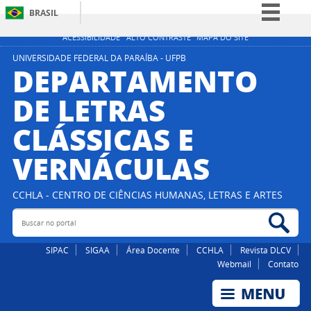
BRASIL
Simplifique!
ACESSIBILIDADE
ALTO CONTRASTE
MAPA DO SITE
Comunica BR
UNIVERSIDADE FEDERAL DA PARAÍBA - UFPB
DEPARTAMENTO
Participe
DE LETRAS
Acesso à informação
CLÁSSICAS E
Legislação
Canais
VERNÁCULAS
CCHLA - CENTRO DE CIÊNCIAS HUMANAS, LETRAS E ARTES
Buscar no portal
Bus
SIPAC
SIGAA
Área Docente
CCHLA
Revista DLCV
Webmail
Contato