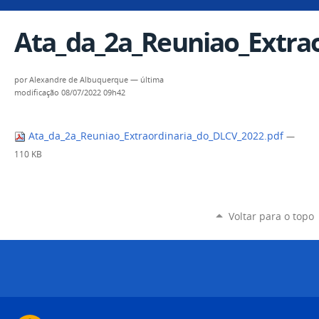
Ata_da_2a_Reuniao_Extra
por
Alexandre de Albuquerque
—
última
modificação
08/07/2022 09h42
Ata_da_2a_Reuniao_Extraordinaria_do_DLCV_2022.pdf
—
110 KB
Voltar para o topo