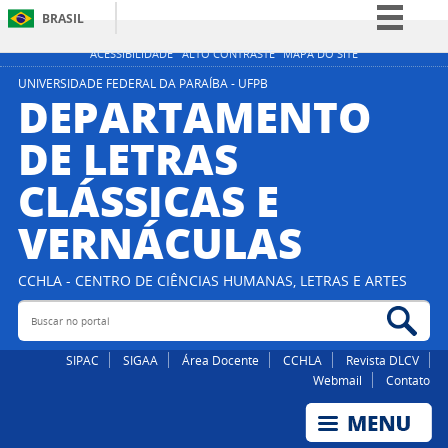
BRASIL
Simplifique!
ACESSIBILIDADE
ALTO CONTRASTE
MAPA DO SITE
Comunica BR
UNIVERSIDADE FEDERAL DA PARAÍBA - UFPB
DEPARTAMENTO
Participe
DE LETRAS
Acesso à informação
CLÁSSICAS E
Legislação
Canais
VERNÁCULAS
CCHLA - CENTRO DE CIÊNCIAS HUMANAS, LETRAS E ARTES
Buscar no portal
Bus
SIPAC
SIGAA
Área Docente
CCHLA
Revista DLCV
Webmail
Contato