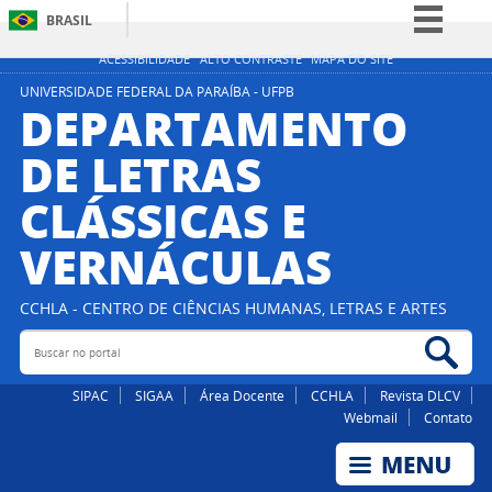
BRASIL
Simplifique!
ACESSIBILIDADE
ALTO CONTRASTE
MAPA DO SITE
Comunica BR
UNIVERSIDADE FEDERAL DA PARAÍBA - UFPB
DEPARTAMENTO
Participe
DE LETRAS
Acesso à informação
CLÁSSICAS E
Legislação
Canais
VERNÁCULAS
CCHLA - CENTRO DE CIÊNCIAS HUMANAS, LETRAS E ARTES
Buscar no portal
Bus
SIPAC
SIGAA
Área Docente
CCHLA
Revista DLCV
Webmail
Contato