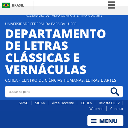
BRASIL
Simplifique!
ACESSIBILIDADE
ALTO CONTRASTE
MAPA DO SITE
Comunica BR
UNIVERSIDADE FEDERAL DA PARAÍBA - UFPB
DEPARTAMENTO
Participe
DE LETRAS
Acesso à informação
CLÁSSICAS E
Legislação
Canais
VERNÁCULAS
CCHLA - CENTRO DE CIÊNCIAS HUMANAS, LETRAS E ARTES
Buscar no portal
Bus
SIPAC
SIGAA
Área Docente
CCHLA
Revista DLCV
Webmail
Contato