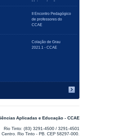
Metamorfose"
II Encontro Pedagógico
de professores do
CCAE
Colação de Grau
2021.1 - CCAE
iências Aplicadas e Educação - CCAE
Rio Tinto: (83) 3291-4500 / 3291-4501
n, Centro. Rio Tinto - PB. CEP 58297-000.