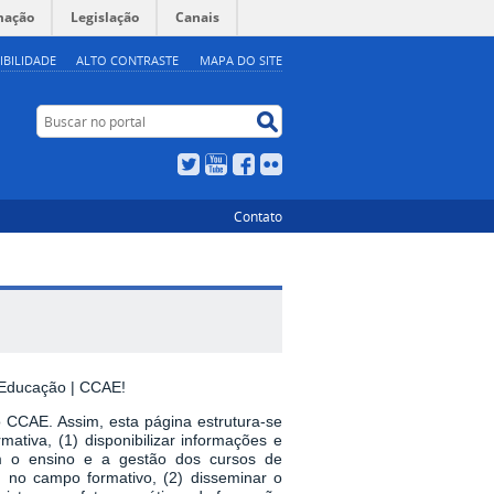
mação
Legislação
Canais
IBILIDADE
ALTO CONTRASTE
MAPA DO SITE
Buscar no portal
Buscar no portal
Twitter
YouTube
Facebook
Flickr
Contato
 Educação | CCAE!
 CCAE. Assim, esta página estrutura-se
tiva, (1) disponibilizar informações e
om o ensino e a gestão dos cursos de
; no campo formativo, (2) disseminar o