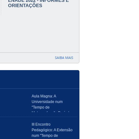
ENADE 2022 - INFORMES E
ORIENTAÇÕES
SAIBA MAIS
Aula Magna: A
Universidade num
"Tempo de
Metamorfose" - Período
acadêmico 2021.2
III Encontro
Pedagógico: A Extensão
num "Tempo de