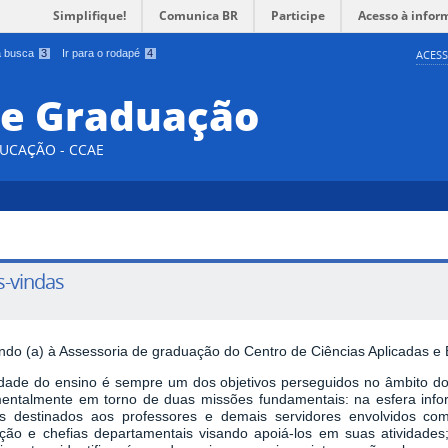
Simplifique!
Comunica BR
Participe
Acesso à infor
 a busca
3
Ir para o rodapé
4
ACESS
de Graduação
DUCAÇÃO - CCAE
-vindas
ndo (a) à Assessoria de graduação do Centro de Ciências Aplicadas e
idade do ensino é sempre um dos objetivos perseguidos no âmbito do
entalmente em torno de duas missões fundamentais: na esfera informa
os destinados aos professores e demais servidores envolvidos c
ção e chefias departamentais visando apoiá-los em suas atividades