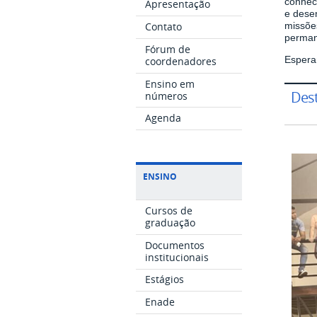
conheci
Apresentação
e desen
missõe
Contato
perman
Fórum de
Espera
coordenadores
Ensino em
Des
números
Agenda
ENSINO
Cursos de
graduação
Documentos
institucionais
Estágios
Enade