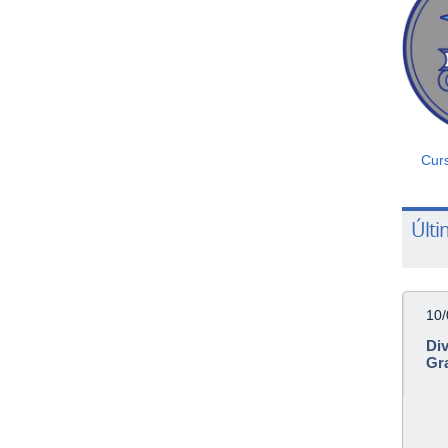
Cur
Últi
10
Di
Gr