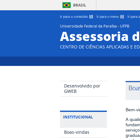
BRASIL
Ir para o conteúdo
1
Ir para o menu
2
Ir para
Universidade Federal da Paraíba - UFPB
Assessoria 
CENTRO DE CIÊNCIAS APLICADAS E E
Desenvolvido por
Boas
GWEB
Bem-vi
INSTITUCIONAL
A qual
fundam
serviç
Boas-vindas
gradua