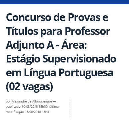
Concurso de Provas e
Títulos para Professor
Adjunto A - Área:
Estágio Supervisionado
em Língua Portuguesa
(02 vagas)
por
Alexandre de Albuquerque
—
publicado
10/08/2018 15h00,
última
modificação
15/08/2018 13h31