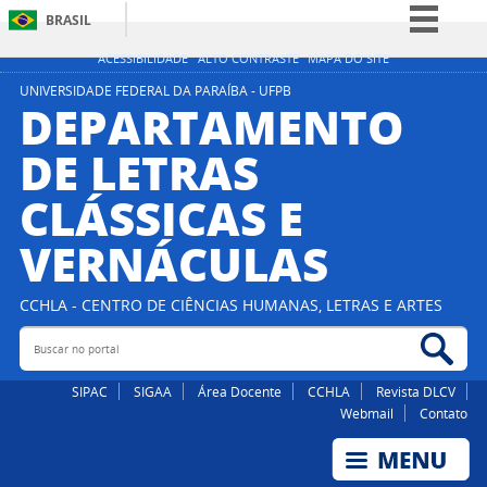
BRASIL
Simplifique!
ACESSIBILIDADE
ALTO CONTRASTE
MAPA DO SITE
Comunica BR
UNIVERSIDADE FEDERAL DA PARAÍBA - UFPB
DEPARTAMENTO
Participe
DE LETRAS
Acesso à informação
CLÁSSICAS E
Legislação
Canais
VERNÁCULAS
CCHLA - CENTRO DE CIÊNCIAS HUMANAS, LETRAS E ARTES
Buscar no portal
Bus
SIPAC
SIGAA
Área Docente
CCHLA
Revista DLCV
Webmail
Contato