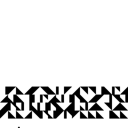
© 2026 Universidade Federal da Paraíba.
Ouvidoria
Acesso à Informação
CoMu
Acessibilidade
Dados Abertos UFPB
Privacidade e Proteção de Dados