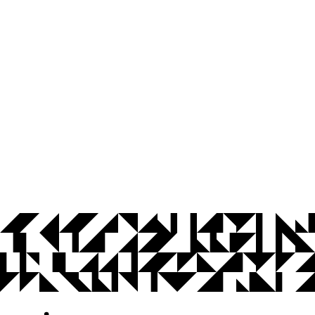
© 2026 Universidade Federal da Paraíba.
Ouvidoria
Acesso à Informação
CoMu
Acessibilidade
Dados Abertos UFPB
Privacidade e Proteção de Dados