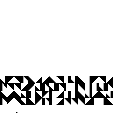
© 2026 Universidade Federal da Paraíba.
Ouvidoria
Acesso à Informação
CoMu
Acessibilidade
Dados Abertos UFPB
Privacidade e Proteção de Dados