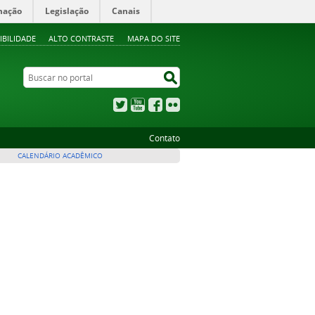
mação
Legislação
Canais
IBILIDADE
ALTO CONTRASTE
MAPA DO SITE
Buscar no portal
Buscar no portal
Twitter
YouTube
Facebook
Flickr
Contato
CALENDÁRIO ACADÊMICO