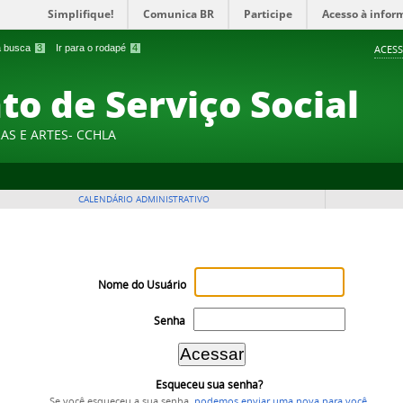
Simplifique!
Comunica BR
Participe
Acesso à infor
 a busca
3
Ir para o rodapé
4
ACESS
o de Serviço Social
AS E ARTES- CCHLA
CALENDÁRIO ADMINISTRATIVO
Nome do Usuário
Senha
Esqueceu sua senha?
Se você esqueceu a sua senha,
podemos enviar uma nova para você
.