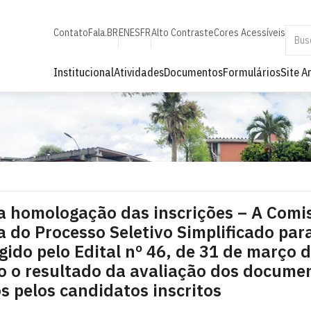
Contato
Fala.BR
EN
ES
FR
Alto Contraste
Cores Acessíveis
Institucional
Atividades
Documentos
Formulários
Site A
a homologação das inscrições – A Comi
 do Processo Seletivo Simplificado par
egido pelo Edital nº 46, de 31 de março 
co o resultado da avaliação dos docume
 pelos candidatos inscritos