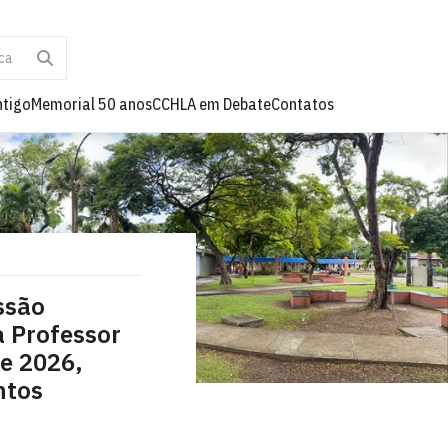
ntigo
Memorial 50 anos
CCHLA em Debate
Contatos
ssão
a Professor
de 2026,
ntos