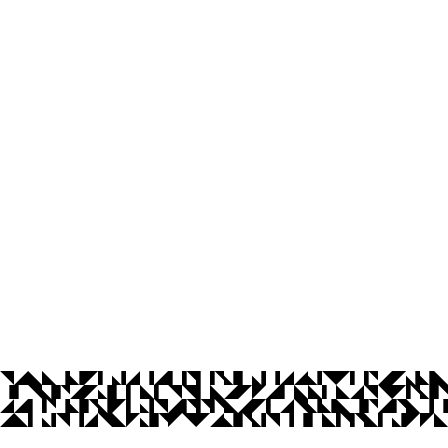
e Artes - CCHLA
íba
Ouvidoria
Acesso à Informação
CoMu
Acessibilidade
Dad