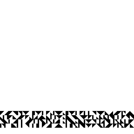
Centro de Ciências Humanas, Letras 
Cidade Universitária, João Pessoa - Para
CEP: 58.051-900
Telefone: +55 (83) 3216-7200
Contato
© 2026 Universidade Federal da Paraíba.