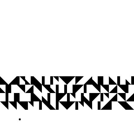
© 2026 Universidade Federal da Paraíba.
Ouvidoria
Acesso à Informação
CoMu
Acessibilidade
Dados Abertos UFPB
Privacidade e Proteção de Dados
Acesso à
Informação