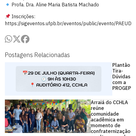
Profa. Dra. Aline Maria Batista Machado
Inscrições:
https://sigeventos.ufpb.br/eventos/public/evento/PAEU
Postagens Relacionadas
Plantão
Tira-
Dúvidas
com a
PROGEP
Arraiá do CCHLA
reúne
comunidade
acadêmica em
momento de
confraternização