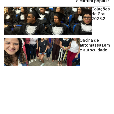
e cultura popular
Colações
de Grau
2025.2
Oficina de
automassagem
e autocuidado
Centro de Ciências Humanas, Letras e Artes - CCHLA
Cidade Universitária, João Pessoa - Paraíba
CEP: 58.051-900