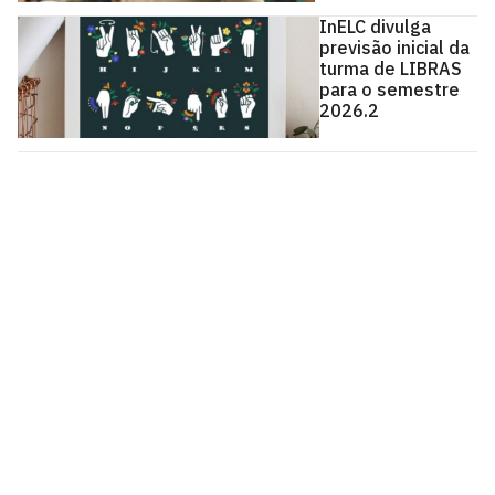
InELC divulga
previsão inicial da
turma de LIBRAS
para o semestre
2026.2
Instituto de Estudos Linguísticos e Culturais - InELC
Cidade Universitária, João Pessoa - Paraíba
CEP: 58.051-900
Telefone: +55 (83) 3216-7663