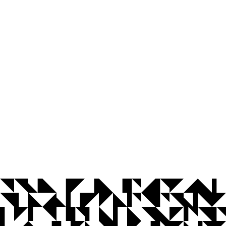
© 2026 Universidade Federal da Paraíba.
Ouvidoria
Acesso à Informação
CoMu
Acessibilidade
Dados Abertos UFPB
Privacidade e Proteção de Dados