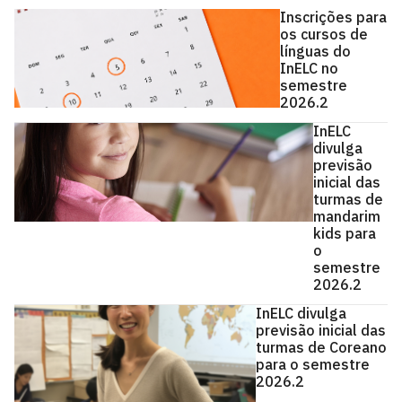
Inscrições para
os cursos de
línguas do
InELC no
semestre
2026.2
InELC
divulga
previsão
inicial das
turmas de
mandarim
kids para
o
semestre
2026.2
InELC divulga
previsão inicial das
turmas de Coreano
para o semestre
2026.2