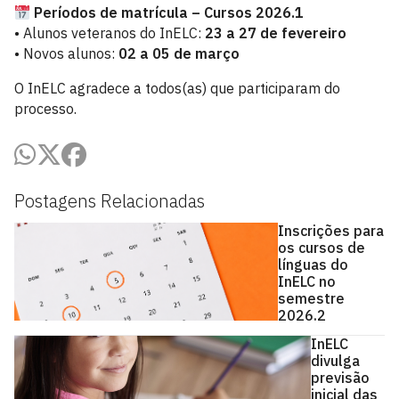
Períodos de matrícula – Cursos 2026.1
• Alunos veteranos do InELC:
23 a 27 de fevereiro
• Novos alunos:
02 a 05 de março
O InELC agradece a todos(as) que participaram do
processo.
Postagens Relacionadas
Inscrições para
os cursos de
línguas do
InELC no
semestre
2026.2
InELC
divulga
previsão
inicial das