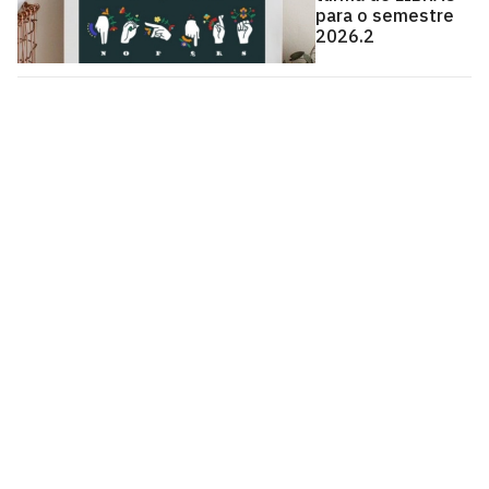
para o semestre
2026.2
Instituto de Estudos Linguísticos e Culturais - InELC
Cidade Universitária, João Pessoa - Paraíba
CEP: 58.051-900
Telefone: +55 (83) 3216-7663