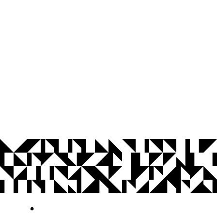
© 2026 Universidade Federal da Paraíba.
Ouvidoria
Acesso à Informação
CoMu
Acessibilidade
Dados Abertos UFPB
Privacidade e Proteção de Dados
Acesso à
Informação