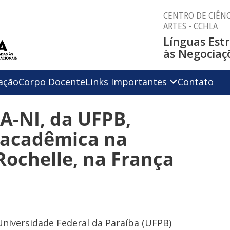
CENTRO DE CIÊNC
ARTES - CCHLA
Línguas Est
às Negociaç
ação
Corpo Docente
Links Importantes
Contato
A-NI, da UFPB,
o acadêmica na
Rochelle, na França
 Universidade Federal da Paraíba (UFPB)