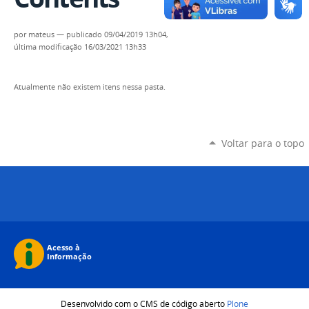
por
mateus
—
publicado
09/04/2019 13h04,
última modificação
16/03/2021 13h33
Atualmente não existem itens nessa pasta.
Voltar para o topo
Desenvolvido com o CMS de código aberto
Plone