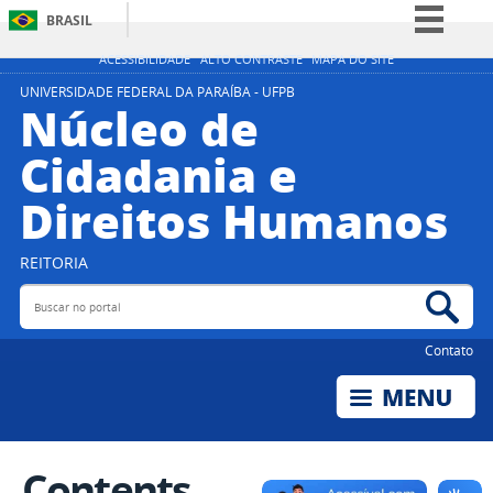
BRASIL
Simplifique!
ACESSIBILIDADE
ALTO CONTRASTE
MAPA DO SITE
Comunica BR
UNIVERSIDADE FEDERAL DA PARAÍBA - UFPB
Núcleo de
Participe
Cidadania e
Acesso à informação
Direitos Humanos
Legislação
Canais
REITORIA
Buscar no portal
Bus
Contato
Contents