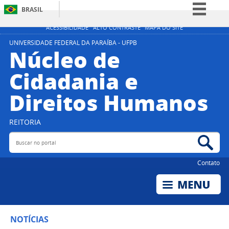
BRASIL
Simplifique!
ACESSIBILIDADE
ALTO CONTRASTE
MAPA DO SITE
Comunica BR
UNIVERSIDADE FEDERAL DA PARAÍBA - UFPB
Núcleo de
Participe
Cidadania e
Acesso à informação
Direitos Humanos
Legislação
Canais
REITORIA
Buscar no portal
Bus
Contato
NOTÍCIAS