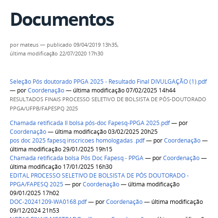
Documentos
por
mateus
—
publicado
09/04/2019 13h35,
última modificação
22/07/2020 17h30
Seleção Pós doutorado PPGA 2025 - Resultado Final DIVULGAÇÃO (1).pdf
—
por
Coordenação
— última modificação 07/02/2025 14h44
RESULTADOS FINAIS PROCESSO SELETIVO DE BOLSISTA DE PÓS-DOUTORADO
PPGA/UFPB/FAPESPQ 2025
Chamada retificada II bolsa pós-doc Fapesq-PPGA 2025.pdf
—
por
Coordenação
— última modificação 03/02/2025 20h25
pos doc 2025 fapesq inscricoes homologadas .pdf
—
por
Coordenação
—
última modificação 29/01/2025 19h15
Chamada retificada bolsa Pós Doc Fapesq - PPGA
—
por
Coordenação
—
última modificação 17/01/2025 16h30
EDITAL PROCESSO SELETIVO DE BOLSISTA DE PÓS DOUTORADO -
PPGA/FAPESQ 2025
—
por
Coordenação
— última modificação
09/01/2025 17h02
DOC-20241209-WA0168.pdf
—
por
Coordenação
— última modificação
09/12/2024 21h53