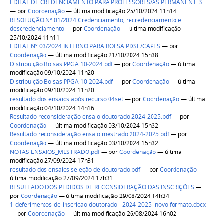
EDITAL DE CREDENCIAMENTO PARA PROFESSORES/AS PERMANENTES
—
por
Coordenação
— última modificação 25/10/2024 11h14
RESOLUÇÃO Nº 01/2024 Credenciamento, recredenciamento e
descredenciamento
—
por
Coordenação
— última modificação
25/10/2024 11h11
EDITAL Nº 03/2024 INTERNO PARA BOLSA PDSE/CAPES
—
por
Coordenação
— última modificação 21/10/2024 15h38
Distribuição Bolsas PPGA 10-2024.pdf
—
por
Coordenação
— última
modificação 09/10/2024 11h20
Distribuição Bolsas PPGA 10-2024.pdf
—
por
Coordenação
— última
modificação 09/10/2024 11h20
resultado dos ensaios após recurso 04set
—
por
Coordenação
— última
modificação 04/10/2024 14h16
Resultado reconsideração ensaio doutorado 2024-2025.pdf
—
por
Coordenação
— última modificação 03/10/2024 15h32
Resultado reconsideração ensaio mestrado 2024-2025.pdf
—
por
Coordenação
— última modificação 03/10/2024 15h32
NOTAS ENSAIOS_MESTRADO.pdf
—
por
Coordenação
— última
modificação 27/09/2024 17h31
resultado dos ensaios seleção de doutorado.pdf
—
por
Coordenação
—
última modificação 27/09/2024 17h31
RESULTADO DOS PEDIDOS DE RECONSIDERAÇÃO DAS INSCRIÇÕES
—
por
Coordenação
— última modificação 29/08/2024 14h34
1-deferimentos-de-inscricao-doutorado - 2024-2025- novo formato.docx
—
por
Coordenação
— última modificação 26/08/2024 16h02