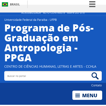
BRASIL
Simplifique!
ACESSIBILIDADE
ALTO CONTRASTE
MAPA DO SITE
Comunica BR
Universidade Federal da Paraíba - UFPB
Programa de Pós-
Participe
Graduação em
Acesso à informação
Antropologia -
Legislação
Canais
PPGA
CENTRO DE CIÊNCIAS HUMANAS, LETRAS E ARTES - CCHLA
Buscar no portal
Bus
Contato