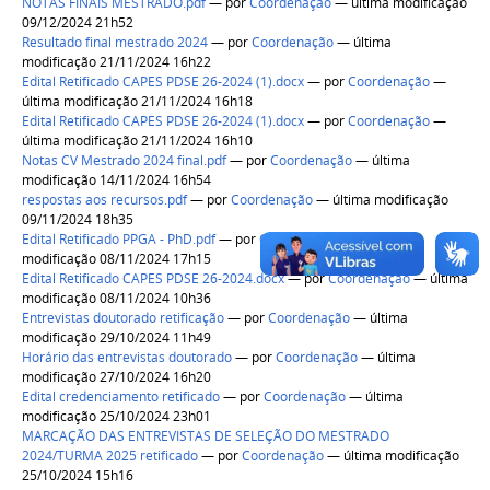
NOTAS FINAIS MESTRADO.pdf
—
por
Coordenação
— última modificação
09/12/2024 21h52
Resultado final mestrado 2024
—
por
Coordenação
— última
modificação 21/11/2024 16h22
Edital Retificado CAPES PDSE 26-2024 (1).docx
—
por
Coordenação
—
última modificação 21/11/2024 16h18
Edital Retificado CAPES PDSE 26-2024 (1).docx
—
por
Coordenação
—
última modificação 21/11/2024 16h10
Notas CV Mestrado 2024 final.pdf
—
por
Coordenação
— última
modificação 14/11/2024 16h54
respostas aos recursos.pdf
—
por
Coordenação
— última modificação
09/11/2024 18h35
Edital Retificado PPGA - PhD.pdf
—
por
Coordenação
— última
modificação 08/11/2024 17h15
Edital Retificado CAPES PDSE 26-2024.docx
—
por
Coordenação
— última
modificação 08/11/2024 10h36
Entrevistas doutorado retificação
—
por
Coordenação
— última
modificação 29/10/2024 11h49
Horário das entrevistas doutorado
—
por
Coordenação
— última
modificação 27/10/2024 16h20
Edital credenciamento retificado
—
por
Coordenação
— última
modificação 25/10/2024 23h01
MARCAÇÃO DAS ENTREVISTAS DE SELEÇÃO DO MESTRADO
2024/TURMA 2025 retificado
—
por
Coordenação
— última modificação
25/10/2024 15h16