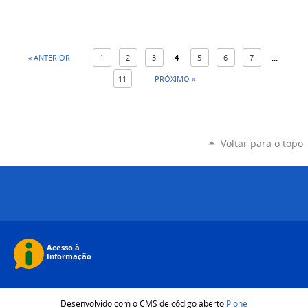
« ANTERIOR
1
2
3
4
5
6
7
...
11
PRÓXIMO »
Voltar para o topo
Desenvolvido com o CMS de código aberto
Plone