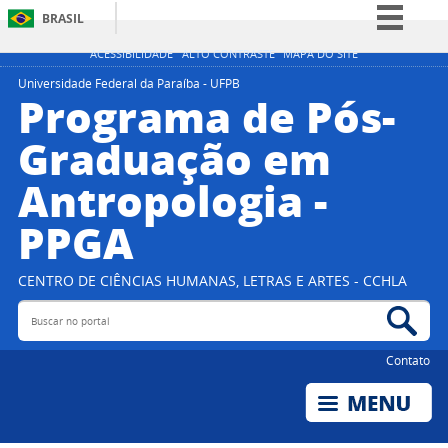
BRASIL
Simplifique!
ACESSIBILIDADE
ALTO CONTRASTE
MAPA DO SITE
Comunica BR
Universidade Federal da Paraíba - UFPB
Programa de Pós-
Participe
Graduação em
Acesso à informação
Antropologia -
Legislação
Canais
PPGA
CENTRO DE CIÊNCIAS HUMANAS, LETRAS E ARTES - CCHLA
Buscar no portal
Bus
Contato