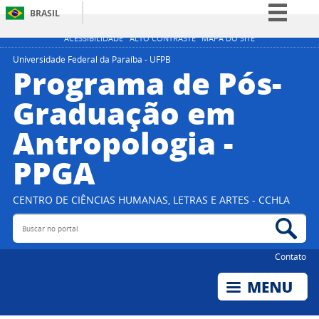
BRASIL
Simplifique!
ACESSIBILIDADE
ALTO CONTRASTE
MAPA DO SITE
Comunica BR
Universidade Federal da Paraíba - UFPB
Programa de Pós-
Participe
Graduação em
Acesso à informação
Antropologia -
Legislação
Canais
PPGA
CENTRO DE CIÊNCIAS HUMANAS, LETRAS E ARTES - CCHLA
Buscar no portal
Bus
Contato