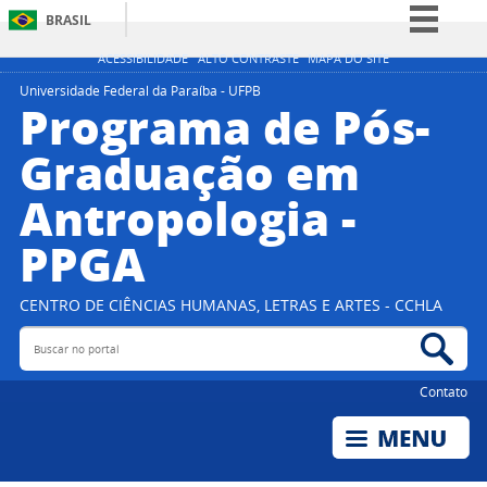
BRASIL
Simplifique!
ACESSIBILIDADE
ALTO CONTRASTE
MAPA DO SITE
Comunica BR
Universidade Federal da Paraíba - UFPB
Programa de Pós-
Participe
Graduação em
Acesso à informação
Antropologia -
Legislação
Canais
PPGA
CENTRO DE CIÊNCIAS HUMANAS, LETRAS E ARTES - CCHLA
Buscar no portal
Bus
Contato