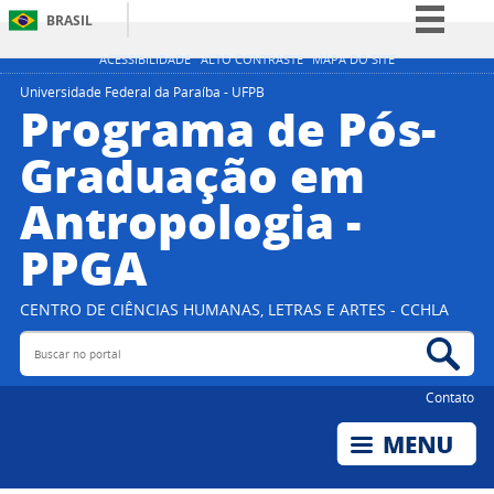
BRASIL
Simplifique!
ACESSIBILIDADE
ALTO CONTRASTE
MAPA DO SITE
Comunica BR
Universidade Federal da Paraíba - UFPB
Programa de Pós-
Participe
Graduação em
Acesso à informação
Antropologia -
Legislação
Canais
PPGA
CENTRO DE CIÊNCIAS HUMANAS, LETRAS E ARTES - CCHLA
Buscar no portal
Bus
Contato