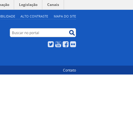
mação
Legislação
Canais
IBILIDADE
ALTO CONTRASTE
MAPA DO SITE
Buscar no portal
Buscar no portal
Twitter
YouTube
Facebook
Flickr
Contato