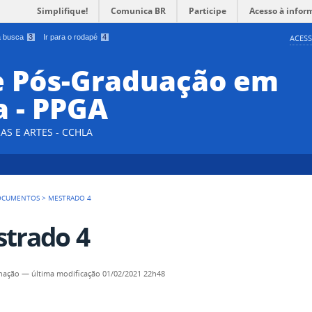
Simplifique!
Comunica BR
Participe
Acesso à infor
 a busca
3
Ir para o rodapé
4
ACESS
e Pós-Graduação em
a - PPGA
AS E ARTES - CCHLA
OCUMENTOS
>
MESTRADO 4
trado 4
nação
—
última modificação
01/02/2021 22h48