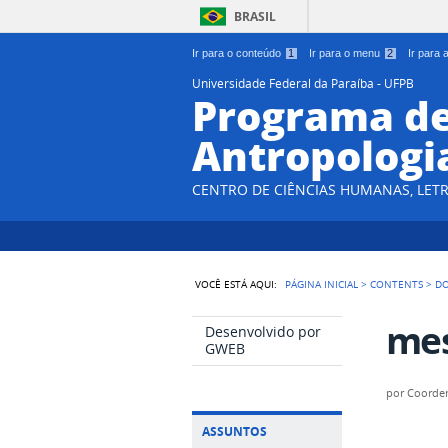
BRASIL
Ir para o conteúdo
1
Ir para o menu
2
Ir para
Universidade Federal da Paraíba - UFPB
Programa d
Antropologi
CENTRO DE CIÊNCIAS HUMANAS, LETR
VOCÊ ESTÁ AQUI:
PÁGINA INICIAL
>
CONTENTS
>
D
mes
Desenvolvido por
GWEB
por
Coorde
ASSUNTOS