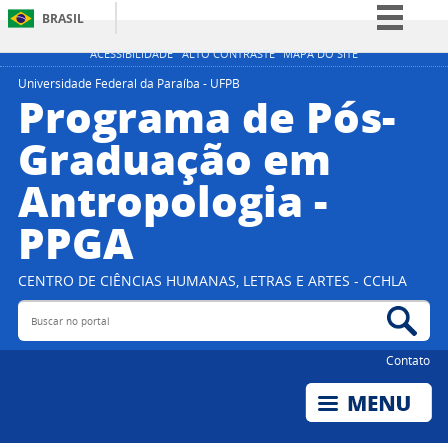
BRASIL
Simplifique!
ACESSIBILIDADE
ALTO CONTRASTE
MAPA DO SITE
Comunica BR
Universidade Federal da Paraíba - UFPB
Programa de Pós-
Participe
Graduação em
Acesso à informação
Antropologia -
Legislação
Canais
PPGA
CENTRO DE CIÊNCIAS HUMANAS, LETRAS E ARTES - CCHLA
Buscar no portal
Bus
Contato