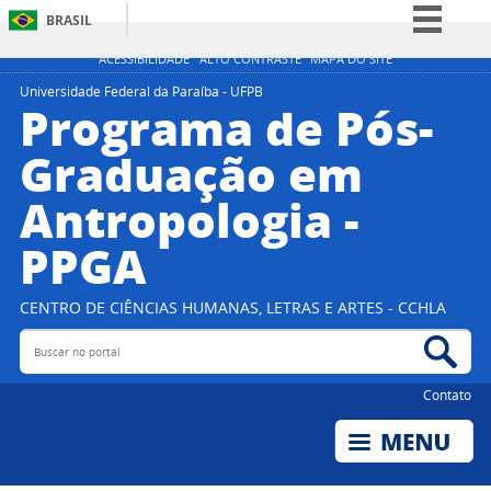
BRASIL
Simplifique!
ACESSIBILIDADE
ALTO CONTRASTE
MAPA DO SITE
Comunica BR
Universidade Federal da Paraíba - UFPB
Programa de Pós-
Participe
Graduação em
Acesso à informação
Antropologia -
Legislação
Canais
PPGA
CENTRO DE CIÊNCIAS HUMANAS, LETRAS E ARTES - CCHLA
Buscar no portal
Bus
Contato