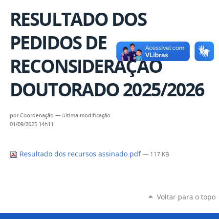
RESULTADO DOS
PEDIDOS DE
RECONSIDERAÇÃO
DOUTORADO 2025/2026
por
Coordenação
—
última modificação
01/09/2025 14h11
Resultado dos recursos assinado.pdf
— 117 KB
Voltar para o topo