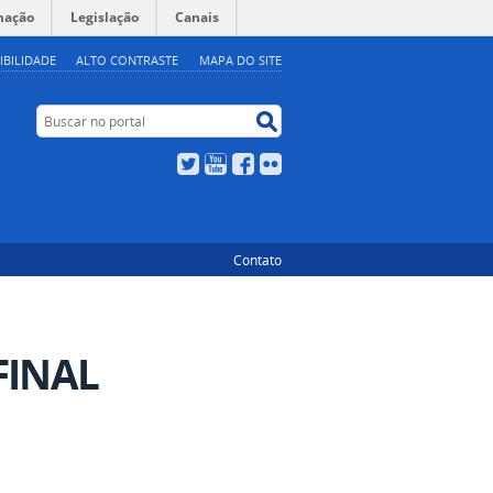
mação
Legislação
Canais
IBILIDADE
ALTO CONTRASTE
MAPA DO SITE
Buscar no portal
Buscar no portal
Twitter
YouTube
Facebook
Flickr
Contato
FINAL