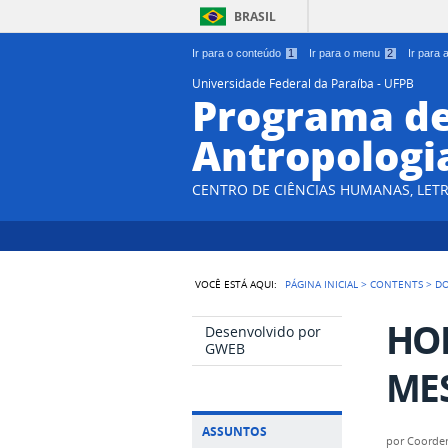
BRASIL
Ir para o conteúdo
1
Ir para o menu
2
Ir para
Universidade Federal da Paraíba - UFPB
Programa d
Antropologi
CENTRO DE CIÊNCIAS HUMANAS, LETR
VOCÊ ESTÁ AQUI:
PÁGINA INICIAL
>
CONTENTS
>
D
HO
Desenvolvido por
GWEB
ME
ASSUNTOS
por
Coorde