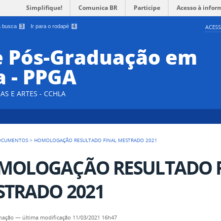
Simplifique!
Comunica BR
Participe
Acesso à infor
 a busca
3
Ir para o rodapé
4
ACESS
e Pós-Graduação em
a - PPGA
AS E ARTES - CCHLA
OCUMENTOS
>
HOMOLOGAÇÃO RESULTADO FINAL MESTRADO 2021
MOLOGAÇÃO RESULTADO 
STRADO 2021
nação
—
última modificação
11/03/2021 16h47