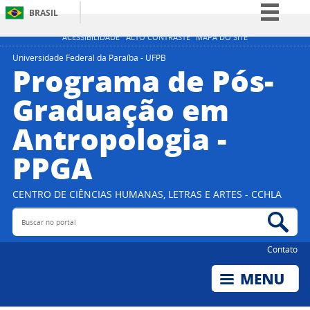
BRASIL
Simplifique!
ACESSIBILIDADE
ALTO CONTRASTE
MAPA DO SITE
Comunica BR
Universidade Federal da Paraíba - UFPB
Programa de Pós-
Participe
Graduação em
Acesso à informação
Antropologia -
Legislação
Canais
PPGA
CENTRO DE CIÊNCIAS HUMANAS, LETRAS E ARTES - CCHLA
Buscar no portal
Bus
Contato