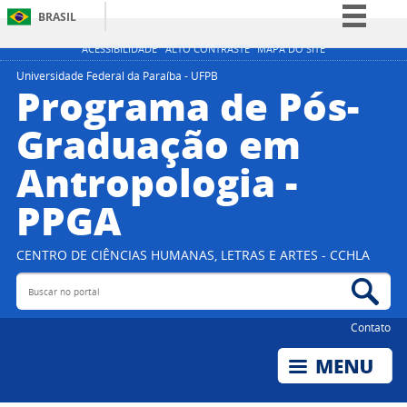
BRASIL
Simplifique!
ACESSIBILIDADE
ALTO CONTRASTE
MAPA DO SITE
Comunica BR
Universidade Federal da Paraíba - UFPB
Programa de Pós-
Participe
Graduação em
Acesso à informação
Antropologia -
Legislação
Canais
PPGA
CENTRO DE CIÊNCIAS HUMANAS, LETRAS E ARTES - CCHLA
Buscar no portal
Bus
Contato