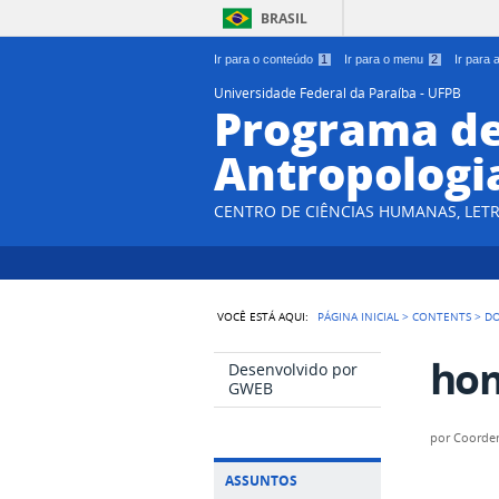
BRASIL
Ir para o conteúdo
1
Ir para o menu
2
Ir para
Universidade Federal da Paraíba - UFPB
Programa d
Antropologi
CENTRO DE CIÊNCIAS HUMANAS, LETR
VOCÊ ESTÁ AQUI:
PÁGINA INICIAL
>
CONTENTS
>
D
hom
Desenvolvido por
GWEB
por
Coorde
ASSUNTOS