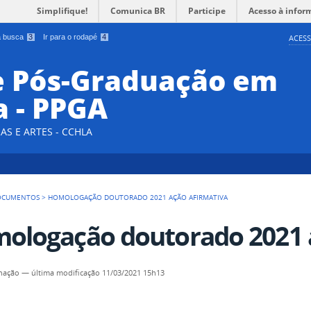
Simplifique!
Comunica BR
Participe
Acesso à infor
 a busca
3
Ir para o rodapé
4
ACESS
e Pós-Graduação em
a - PPGA
AS E ARTES - CCHLA
OCUMENTOS
>
HOMOLOGAÇÃO DOUTORADO 2021 AÇÃO AFIRMATIVA
ologação doutorado 2021 a
nação
—
última modificação
11/03/2021 15h13