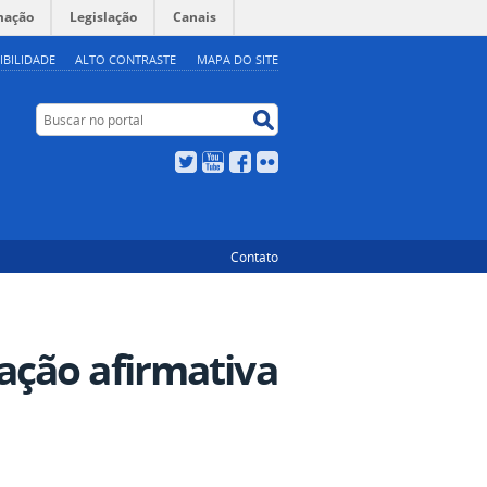
mação
Legislação
Canais
IBILIDADE
ALTO CONTRASTE
MAPA DO SITE
Buscar no portal
Buscar no portal
Twitter
YouTube
Facebook
Flickr
Contato
ção afirmativa