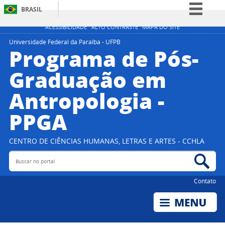
BRASIL
Simplifique!
ACESSIBILIDADE
ALTO CONTRASTE
MAPA DO SITE
Comunica BR
Universidade Federal da Paraíba - UFPB
Programa de Pós-
Participe
Graduação em
Acesso à informação
Antropologia -
Legislação
Canais
PPGA
CENTRO DE CIÊNCIAS HUMANAS, LETRAS E ARTES - CCHLA
Buscar no portal
Bus
Contato