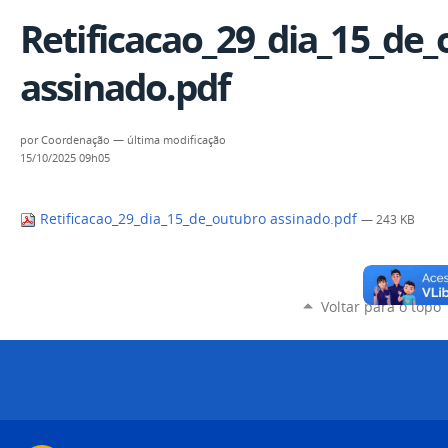
Retificacao_29_dia_15_de
assinado.pdf
por
Coordenação
—
última modificação
15/10/2025 09h05
Retificacao_29_dia_15_de_outubro assinado.pdf
— 243 KB
Voltar para o topo