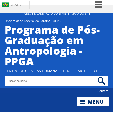
BRASIL
Simplifique!
ACESSIBILIDADE
ALTO CONTRASTE
MAPA DO SITE
Comunica BR
Universidade Federal da Paraíba - UFPB
Programa de Pós-
Participe
Graduação em
Acesso à informação
Antropologia -
Legislação
Canais
PPGA
CENTRO DE CIÊNCIAS HUMANAS, LETRAS E ARTES - CCHLA
Buscar no portal
Bus
Contato