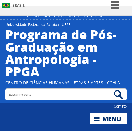
BRASIL
Simplifique!
ACESSIBILIDADE
ALTO CONTRASTE
MAPA DO SITE
Comunica BR
Universidade Federal da Paraíba - UFPB
Programa de Pós-
Participe
Graduação em
Acesso à informação
Antropologia -
Legislação
Canais
PPGA
CENTRO DE CIÊNCIAS HUMANAS, LETRAS E ARTES - CCHLA
Buscar no portal
Bus
Contato