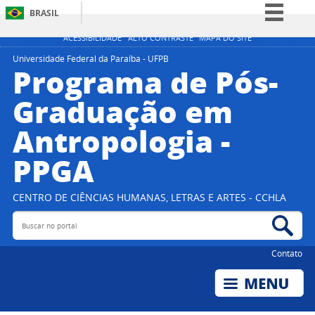
BRASIL
Simplifique!
ACESSIBILIDADE
ALTO CONTRASTE
MAPA DO SITE
Comunica BR
Universidade Federal da Paraíba - UFPB
Programa de Pós-
Participe
Graduação em
Acesso à informação
Antropologia -
Legislação
Canais
PPGA
CENTRO DE CIÊNCIAS HUMANAS, LETRAS E ARTES - CCHLA
Buscar no portal
Bus
Contato