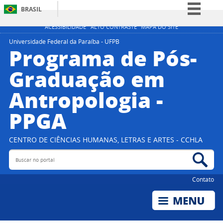
BRASIL
Simplifique!
ACESSIBILIDADE
ALTO CONTRASTE
MAPA DO SITE
Comunica BR
Universidade Federal da Paraíba - UFPB
Programa de Pós-
Participe
Graduação em
Acesso à informação
Antropologia -
Legislação
Canais
PPGA
CENTRO DE CIÊNCIAS HUMANAS, LETRAS E ARTES - CCHLA
Buscar no portal
Bus
Contato