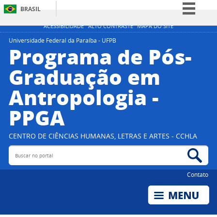
BRASIL
Simplifique!
ACESSIBILIDADE
ALTO CONTRASTE
MAPA DO SITE
Comunica BR
Universidade Federal da Paraíba - UFPB
Programa de Pós-
Participe
Graduação em
Acesso à informação
Antropologia -
Legislação
Canais
PPGA
CENTRO DE CIÊNCIAS HUMANAS, LETRAS E ARTES - CCHLA
Buscar no portal
Bus
Contato