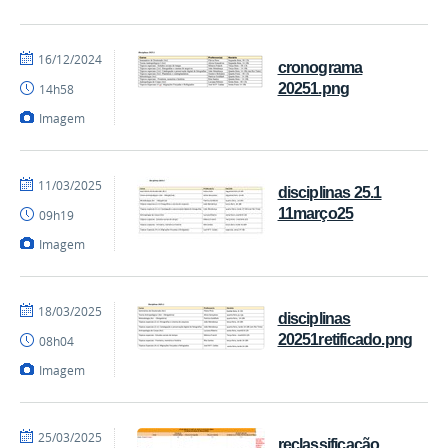
por
publicado
16/12/2024
cronograma
Coordenação
20251.png
14h58
Imagem
por
publicado
11/03/2025
disciplinas 25.1
Coordenação
11março25
09h19
Imagem
por
publicado
18/03/2025
disciplinas
Coordenação
20251retificado.png
08h04
Imagem
por
publicado
25/03/2025
reclassificação