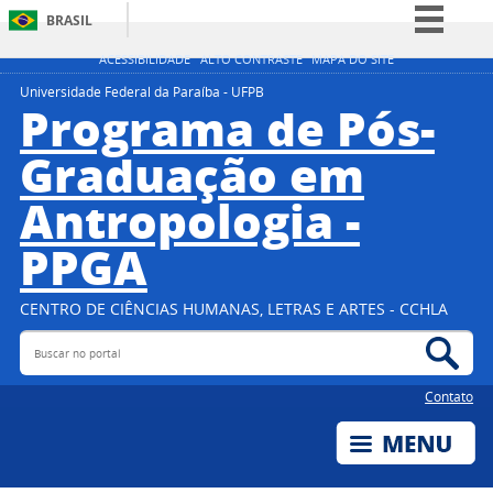
BRASIL
Simplifique!
ACESSIBILIDADE
ALTO CONTRASTE
MAPA DO SITE
Comunica BR
Universidade Federal da Paraíba - UFPB
Programa de Pós-
Participe
Graduação em
Acesso à informação
Antropologia -
Legislação
Canais
PPGA
CENTRO DE CIÊNCIAS HUMANAS, LETRAS E ARTES - CCHLA
Buscar no portal
Bus
Contato