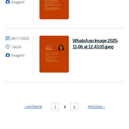
Imagem
por
publicado
06/11/2025
WhatsApp Image 2025-
Coordenação
11-06 at 12.43.05.jpeg
16h24
Imagem
« ANTERIOR
1
2
3
PRÓXIMO »