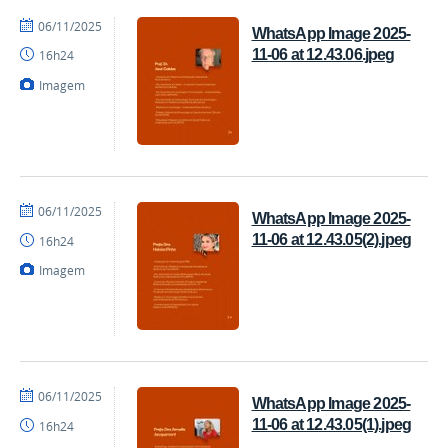
por
publicado
06/11/2025
WhatsApp Image 2025-
Coordenação
11-06 at 12.43.06.jpeg
16h24
Imagem
por
publicado
06/11/2025
WhatsApp Image 2025-
Coordenação
11-06 at 12.43.05(2).jpeg
16h24
Imagem
por
publicado
06/11/2025
WhatsApp Image 2025-
Coordenação
11-06 at 12.43.05(1).jpeg
16h24