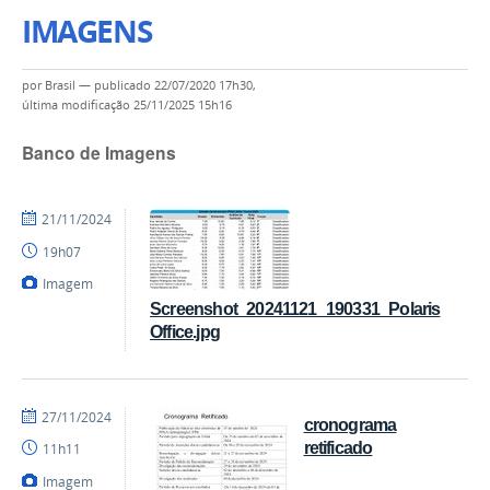
IMAGENS
por
Brasil
—
publicado
22/07/2020 17h30,
última modificação
25/11/2025 15h16
Banco de Imagens
por
publicado
21/11/2024
Coordenação
19h07
Imagem
Screenshot_20241121_190331_Polaris
Office.jpg
por
publicado
27/11/2024
cronograma
Coordenação
retificado
11h11
Imagem