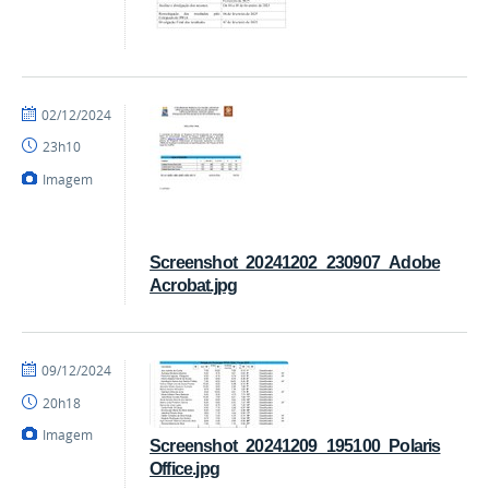
por
publicado
02/12/2024
Coordenação
23h10
Imagem
Screenshot_20241202_230907_Adobe
Acrobat.jpg
por
publicado
09/12/2024
Coordenação
20h18
Imagem
Screenshot_20241209_195100_Polaris
Office.jpg