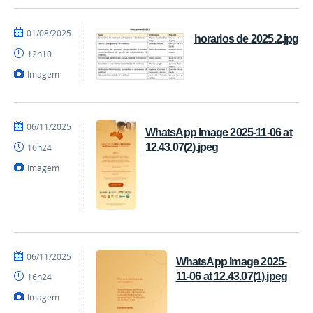
por
publicado
01/08/2025
horarios de 2025.2.jpg
Coordenação
12h10
Imagem
por
publicado
06/11/2025
WhatsApp Image 2025-11-06 at
Coordenação
12.43.07(2).jpeg
16h24
Imagem
por
publicado
06/11/2025
WhatsApp Image 2025-
Coordenação
11-06 at 12.43.07(1).jpeg
16h24
Imagem