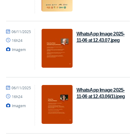
por
publicado
06/11/2025
WhatsApp Image 2025-
Coordenação
11-06 at 12.43.07.jpeg
16h24
Imagem
por
publicado
06/11/2025
WhatsApp Image 2025-
Coordenação
11-06 at 12.43.06(1).jpeg
16h24
Imagem