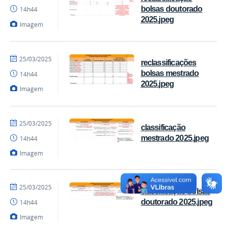
Coordenação
bolsas doutorado
14h44
2025.jpeg
Imagem
por
publicado
25/03/2025
reclassificações
Coordenação
bolsas mestrado
14h44
2025.jpeg
Imagem
por
publicado
25/03/2025
classificação
Coordenação
mestrado 2025.jpeg
14h44
Imagem
por
publicado
25/03/2025
classificação bolsas
Coordenação
doutorado 2025.jpeg
14h44
Imagem