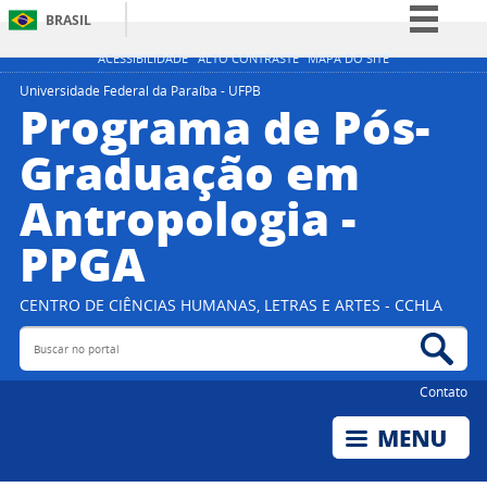
BRASIL
Simplifique!
ACESSIBILIDADE
ALTO CONTRASTE
MAPA DO SITE
Comunica BR
Universidade Federal da Paraíba - UFPB
Programa de Pós-
Participe
Graduação em
Acesso à informação
Antropologia -
Legislação
Canais
PPGA
CENTRO DE CIÊNCIAS HUMANAS, LETRAS E ARTES - CCHLA
Buscar no portal
Bus
Contato