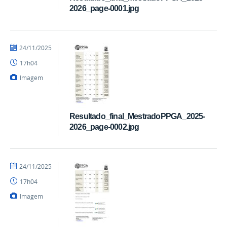
2026_page-0001.jpg
por
publicado
24/11/2025
Coordenação
17h04
Imagem
Resultado_final_MestradoPPGA_2025-
2026_page-0002.jpg
por
publicado
24/11/2025
Coordenação
17h04
Imagem