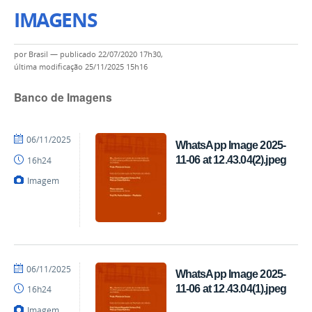
IMAGENS
por
Brasil
—
publicado
22/07/2020 17h30,
última modificação
25/11/2025 15h16
Banco de Imagens
por
publicado
06/11/2025
WhatsApp Image 2025-
Coordenação
11-06 at 12.43.04(2).jpeg
16h24
Imagem
por
publicado
06/11/2025
WhatsApp Image 2025-
Coordenação
11-06 at 12.43.04(1).jpeg
16h24
Imagem