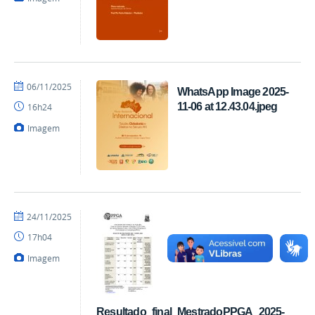
por
publicado
06/11/2025
WhatsApp Image 2025-
Coordenação
11-06 at 12.43.04.jpeg
16h24
Imagem
por
publicado
24/11/2025
Coordenação
17h04
Imagem
Resultado_final_MestradoPPGA_2025-