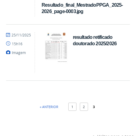
Resultado_final_MestradoPPGA_2025-
2026_page-0003.jpg
por
publicado
25/11/2025
resultado retificado
Coordenação
doutorado 2025/2026
15h16
Imagem
« ANTERIOR
1
2
3