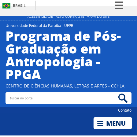
BRASIL
Simplifique!
ACESSIBILIDADE
ALTO CONTRASTE
MAPA DO SITE
Comunica BR
Universidade Federal da Paraíba - UFPB
Programa de Pós-
Participe
Graduação em
Acesso à informação
Antropologia -
Legislação
Canais
PPGA
CENTRO DE CIÊNCIAS HUMANAS, LETRAS E ARTES - CCHLA
Buscar no portal
Bus
Contato