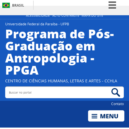
BRASIL
Simplifique!
ACESSIBILIDADE
ALTO CONTRASTE
MAPA DO SITE
Comunica BR
Universidade Federal da Paraíba - UFPB
Programa de Pós-
Participe
Graduação em
Acesso à informação
Antropologia -
Legislação
Canais
PPGA
CENTRO DE CIÊNCIAS HUMANAS, LETRAS E ARTES - CCHLA
Buscar no portal
Bus
Contato