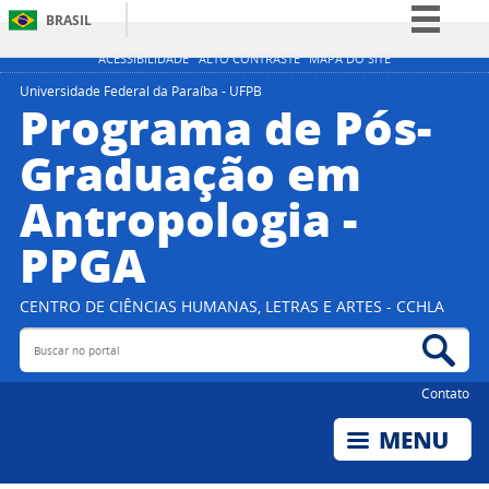
BRASIL
Simplifique!
ACESSIBILIDADE
ALTO CONTRASTE
MAPA DO SITE
Comunica BR
Universidade Federal da Paraíba - UFPB
Programa de Pós-
Participe
Graduação em
Acesso à informação
Antropologia -
Legislação
Canais
PPGA
CENTRO DE CIÊNCIAS HUMANAS, LETRAS E ARTES - CCHLA
Buscar no portal
Bus
Contato