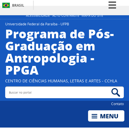
BRASIL
Simplifique!
ACESSIBILIDADE
ALTO CONTRASTE
MAPA DO SITE
Comunica BR
Universidade Federal da Paraíba - UFPB
Programa de Pós-
Participe
Graduação em
Acesso à informação
Antropologia -
Legislação
Canais
PPGA
CENTRO DE CIÊNCIAS HUMANAS, LETRAS E ARTES - CCHLA
Buscar no portal
Bus
Contato