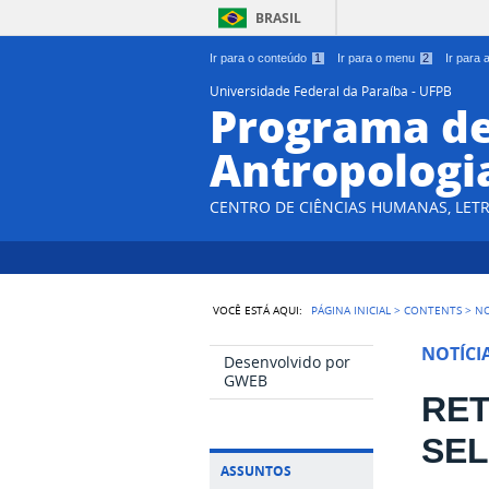
BRASIL
Ir para o conteúdo
1
Ir para o menu
2
Ir para
Universidade Federal da Paraíba - UFPB
Programa d
Antropologi
CENTRO DE CIÊNCIAS HUMANAS, LETR
VOCÊ ESTÁ AQUI:
PÁGINA INICIAL
>
CONTENTS
>
NO
NOTÍCI
Desenvolvido por
GWEB
RET
SEL
ASSUNTOS