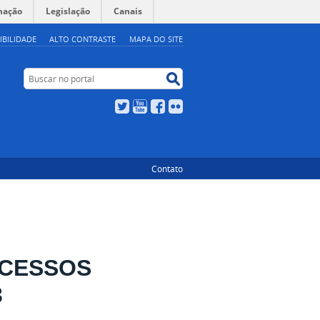
mação
Legislação
Canais
IBILIDADE
ALTO CONTRASTE
MAPA DO SITE
Buscar no portal
Buscar no portal
Twitter
YouTube
Facebook
Flickr
Contato
OCESSOS
3