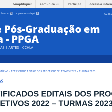
Simplifique!
Comunica BR
Participe
Acesso à infor
 a busca
3
Ir para o rodapé
4
ACESS
e Pós-Graduação em
a - PPGA
AS E ARTES - CCHLA
TÍCIAS
>
RETIFICADOS EDITAIS DOS PROCESSOS SELETIVOS 2022 – TURMAS 2023
AS
IFICADOS EDITAIS DOS PR
ETIVOS 2022 – TURMAS 202