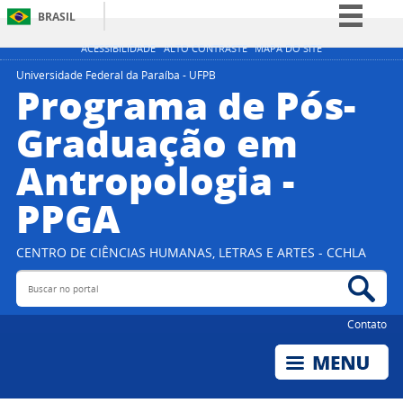
BRASIL
Simplifique!
ACESSIBILIDADE
ALTO CONTRASTE
MAPA DO SITE
Comunica BR
Universidade Federal da Paraíba - UFPB
Programa de Pós-
Participe
Graduação em
Acesso à informação
Antropologia -
Legislação
Canais
PPGA
CENTRO DE CIÊNCIAS HUMANAS, LETRAS E ARTES - CCHLA
Buscar no portal
Bus
Contato