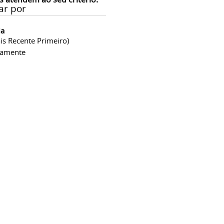
ar por
ia
is Recente Primeiro)
camente