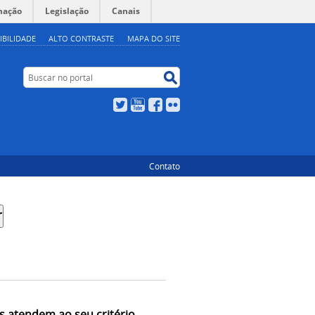
mação
Legislação
Canais
IBILIDADE
ALTO CONTRASTE
MAPA DO SITE
Buscar no portal
Buscar no portal
Twitter
YouTube
Facebook
Flickr
Contato
s atendem ao seu critério.