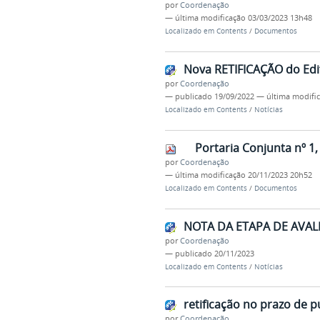
por
Coordenação
—
última modificação
03/03/2023 13h48
Localizado em
Contents
/
Documentos
Nova RETIFICAÇÃO do Edi
por
Coordenação
—
publicado
19/09/2022
—
última modifi
Localizado em
Contents
/
Notícias
Portaria Conjunta nº 1
por
Coordenação
—
última modificação
20/11/2023 20h52
Localizado em
Contents
/
Documentos
NOTA DA ETAPA DE AVA
por
Coordenação
—
publicado
20/11/2023
Localizado em
Contents
/
Notícias
retificação no prazo de p
por
Coordenação