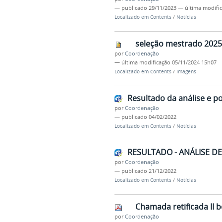
—
publicado
29/11/2023
—
última modifi
Localizado em
Contents
/
Notícias
seleção mestrado 2025
por
Coordenação
—
última modificação
05/11/2024 15h07
Localizado em
Contents
/
Imagens
Resultado da análise e p
por
Coordenação
—
publicado
04/02/2022
Localizado em
Contents
/
Notícias
RESULTADO - ANÁLISE D
por
Coordenação
—
publicado
21/12/2022
Localizado em
Contents
/
Notícias
Chamada retificada II 
por
Coordenação