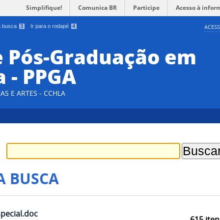
Simplifique!
Comunica BR
Participe
Acesso à infor
 a busca
3
Ir para o rodapé
4
ACESS
e Pós-Graduação em
a - PPGA
AS E ARTES - CCHLA
A BUSCA
special.doc
615
iten