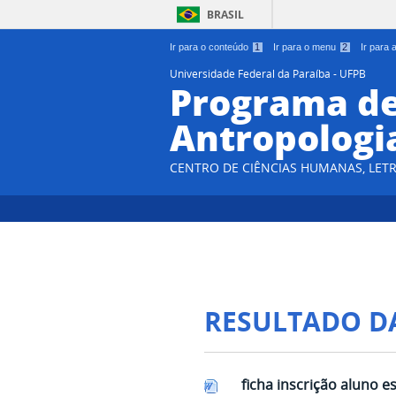
BRASIL
Ir para o conteúdo
1
Ir para o menu
2
Ir para
Universidade Federal da Paraíba - UFPB
Programa d
Antropologi
CENTRO DE CIÊNCIAS HUMANAS, LETR
RESULTADO D
ficha inscrição aluno e